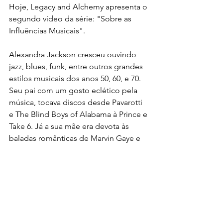
Hoje, Legacy and Alchemy apresenta o 
segundo vídeo da série: "Sobre as 
Influências Musicais".  
Alexandra Jackson cresceu ouvindo 
jazz, blues, funk, entre outros grandes 
estilos musicais dos anos 50, 60, e 70. 
Seu pai com um gosto eclético pela 
música, tocava discos desde Pavarotti 
e The Blind Boys of Alabama à Prince e 
Take 6. Já a sua mãe era devota às 
baladas românticas de Marvin Gaye e 
Johnny Hartman. Apesar de ter 
adotado várias influências das músicas 
que seus pais ouviam, foi pela sua irmã 
que Alexandra despertou a principal 
fonte de inspiração musical. A paixão 
pela música e cultura latina era 
intensificada ao ouvir as inesquecíveis 