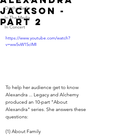
Jackson -
On the Radio
In The Media
part 2
In Concert
https://www.youtube.com/watch?
v=ww5vW15cIMI
To help her audience get to know 
Alexandra ... Legacy and Alchemy 
produced an 10-part "About 
Alexandra" series. She answers these 
questions:
(1) About Family